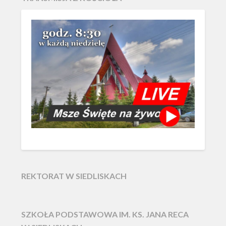
REKTORAT W SIEDLISKACH
SZKOŁA PODSTAWOWA IM. KS. JANA RECA