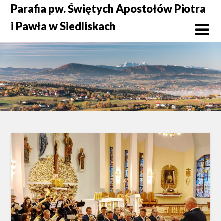
Skip
Parafia pw. Świętych Apostołów Piotra
to
i Pawła w Siedliskach
content