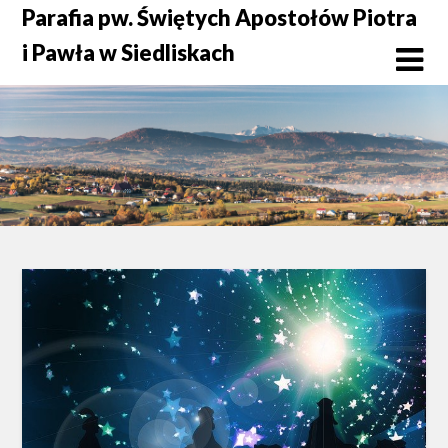
Skip
Parafia pw. Świętych Apostołów Piotra
to
i Pawła w Siedliskach
content