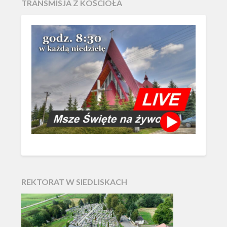
TRANSMISJA Z KOŚCIOŁA
REKTORAT W SIEDLISKACH