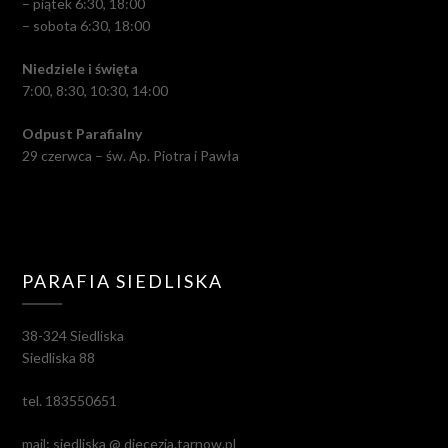
– piątek 6:30, 18:00
– sobota 6:30, 18:00
Niedziele i święta
7:00, 8:30, 10:30, 14:00
Odpust Parafialny
29 czerwca – św. Ap. Piotra i Pawła
PARAFIA SIEDLISKA
38-324 Siedliska
Siedliska 88
tel. 183550651
mail: siedliska @ diecezja.tarnow.pl