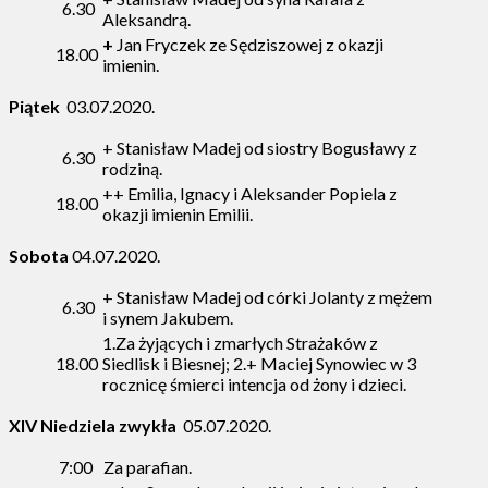
6.30
Aleksandrą.
+
Jan Fryczek ze Sędziszowej z okazji
18.00
imienin.
Piątek
03.07.2020.
+ Stanisław Madej od siostry Bogusławy z
6.30
rodziną.
++ Emilia, Ignacy i Aleksander Popiela z
18.00
okazji imienin Emilii.
Sobota
04.07.2020.
+ Stanisław Madej od córki Jolanty z mężem
6.30
i synem Jakubem.
1.Za żyjących i zmarłych Strażaków z
18.00
Siedlisk i Biesnej; 2.+ Maciej Synowiec w 3
rocznicę śmierci intencja od żony i dzieci.
XIV Niedziela zwykła
05.07.2020.
7:00
Za parafian.