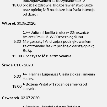
podziękowaniem za otrzymane łaski z
18.00
prośbą o zdrowie, błogosławieństwo Boże
oraz opiekę MB na dalsze lata życia intencja
od dzieci.
Wtorek
30.06.2020.
1.
++ Juliann i Emilia Sroka w 30 rocznicę
śmierci Emilii.
2.
W 30 rocznicę ślubu
6.30
Małgorzaty i Andrzeja z podziękowaniem
za otrzymane łaski z prośbą o dalszą opiekę
Bożą.
15.00
Uroczystość Bierzmowania.
Środa
01.07.2020.
++ Halina i Eugeniusz Cieśla z okazji imienin
6.30
Haliny.
+ Bożena Pintal w 1 rocznicę śmierci od
18.00
kuzynki.
Czwartek
02.07.2020.
+ Stanisław Madej od syna Rafała z