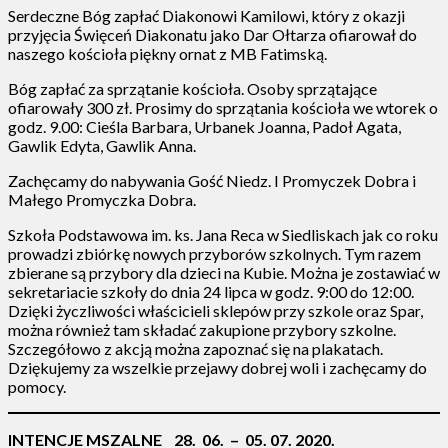
Serdeczne Bóg zapłać Diakonowi Kamilowi, który z okazji
przyjęcia Święceń Diakonatu jako Dar Ołtarza ofiarował do
naszego kościoła piękny ornat z MB Fatimską.
Bóg zapłać za sprzątanie kościoła. Osoby sprzątające
ofiarowały 300 zł. Prosimy do sprzątania kościoła we wtorek o
godz. 9.00: Cieśla Barbara, Urbanek Joanna, Padoł Agata,
Gawlik Edyta, Gawlik Anna.
Zachęcamy do nabywania Gość Niedz. I Promyczek Dobra i
Małego Promyczka Dobra.
Szkoła Podstawowa im. ks. Jana Reca w Siedliskach jak co roku
prowadzi zbiórkę nowych przyborów szkolnych. Tym razem
zbierane są przybory dla dzieci na Kubie. Można je zostawiać w
sekretariacie szkoły do dnia 24 lipca w godz. 9:00 do 12:00.
Dzięki życzliwości właścicieli sklepów przy szkole oraz Spar,
można również tam składać zakupione przybory szkolne.
Szczegółowo z akcją można zapoznać się na plakatach.
Dziękujemy za wszelkie przejawy dobrej woli i zachęcamy do
pomocy.
INTENCJE MSZALNE 28. 06. – 05. 07. 2020.