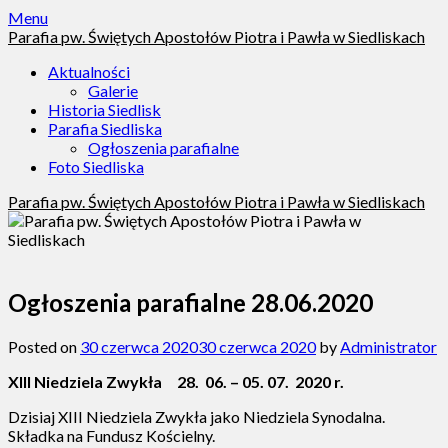
Skip
Menu
to
Parafia pw. Świętych Apostołów Piotra i Pawła w Siedliskach
content
Aktualności
Galerie
Historia Siedlisk
Parafia Siedliska
Ogłoszenia parafialne
Foto Siedliska
Parafia pw. Świętych Apostołów Piotra i Pawła w Siedliskach
Ogłoszenia parafialne 28.06.2020
Posted on
30 czerwca 2020
30 czerwca 2020
by
Administrator
XIII Niedziela Zwykła 28. 06. – 05. 07. 2020 r.
Dzisiaj XIII Niedziela Zwykła jako Niedziela Synodalna.
Składka na Fundusz Kościelny.