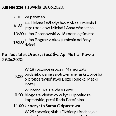
XIII Niedziela zwykła
28.06.2020.
7:00
Za parafian.
++ Helena i Władysław z okazji imienin i
8:30
jego rodziców Michał i Anna Warzecha.
10:30
+ Jan Chronowski w 16 rocznicę śmierci.
+ Jan Bogusz z okazji imienin od żony i
14:00
dzieci.
Poniedziałek
Uroczystość Św. Ap. Piotra i Pawła
29.06.2020.
W 18 rocznicę urodzin Małgorzaty
podziękowanie za otrzymane łaski z prośbą
7.00
o błogosławieństwo Boże i opiekę Matki
Bożej.
W intencji ks. Pawła o Boże
8.30
błogosławieństwo w życiu i posłudze
kapłańskiej prosi Rada Parafialna.
11.00
Uroczysta Suma Odpustowa.
W 25 rocznicę ślubu Elżbiety i Andrzeja z