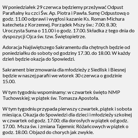
W poniedziałek 29 czerwca będziemy przeżywać Odpust
Parafialny ku czci Św. Ap. Piotra i Pawła. Sumę Odpustową o
godz. 11.00 odprawi i wygłosi kazanie Ks. Roman Michura
katecheta z Korzennej. Porządek Mszy św.: 7.00; 8.30;
Uroczysta Suma o 11.00 i o godz. 17.00. Składka z tego dnia do
dyspozycji Ojca św. tzw. Świętopietrze.
Adoracja Najświętszego Sakramentu dla chętnych będzie od
poniedziałku do soboty od godziny 17.30. do 18.00. W każdy
dzień będzie okazja do Spowiedzi.
Sakrament bierzmowania dla młodzieży z Siedlisk i Biesnej
będzie w naszej parafii we wtorek 30 czerwca o godzinie
15.00.
W tym tygodniu wspominamy: w czwartek święto NMP
Tuchowskiej; w piątek św. Tomasza Apostoła.
W tym tygodniu przypada pierwszy czwartek, piątek i sobota
miesiąca. Okazja do Spowiedzi dla dzieci i młodzieży szkolnej
w czwartek od godz. 17.00; dla dorosłych w piątek od godz.
17.00. Msza św. i zmiana Tajemnic Różańcowych w piątek o
godz. 18.00. Objazd do chorych jak zwykle.