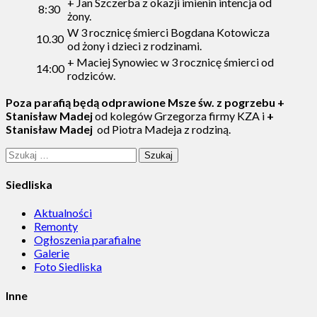
+ Jan Szczerba z okazji imienin intencja od
8:30
żony.
W 3 rocznicę śmierci Bogdana Kotowicza
10.30
od żony i dzieci z rodzinami.
+ Maciej Synowiec w 3 rocznicę śmierci od
14:00
rodziców.
Poza parafią będą odprawione Msze św. z pogrzebu +
Stanisław Madej
od kolegów Grzegorza firmy KZA i
+
Stanisław Madej
od Piotra Madeja z rodziną.
Szukaj:
Siedliska
Aktualności
Remonty
Ogłoszenia parafialne
Galerie
Foto Siedliska
Inne