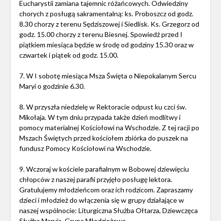
Eucharystii zamiana tajemnic różańcowych. Odwiedziny
chorych z posługą sakramentalną: ks. Proboszcz od godz.
8.30 chorzy z terenu Sędziszowej i Siedlisk. Ks. Grzegorz od
godz. 15.00 chorzy z terenu Biesnej. Spowiedź przed I
piątkiem miesiąca będzie w środę od godziny 15.30 oraz w
czwartek i piątek od godz. 15.00.
7. W I sobotę miesiąca Msza Święta o Niepokalanym Sercu
Maryi o godzinie 6.30.
8. W przyszła niedzielę w Rektoracie odpust ku czci św.
Mikołaja. W tym dniu przypada także dzień modlitwy i
pomocy materialnej Kościołowi na Wschodzie. Z tej racji po
Mszach Świętych przed kościołem zbiórka do puszek na
fundusz Pomocy Kościołowi na Wschodzie.
9. Wczoraj w kościele parafialnym w Bobowej dziewięciu
chłopców z naszej parafii przyjęło posługę lektora.
Gratulujemy młodzieńcom oraz ich rodzicom. Zapraszamy
dzieci i młodzież do włączenia się w grupy działające w
naszej wspólnocie: Liturgiczna Służba Ołtarza, Dziewczęca
Służba Maryja, Grupa Młodzieżowa.