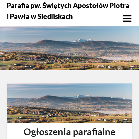
Skip
Parafia pw. Świętych Apostołów Piotra
to
i Pawła w Siedliskach
content
Ogłoszenia parafialne