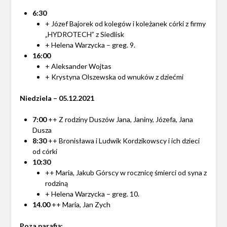
6:30
+ Józef Bajorek od kolegów i koleżanek córki z firmy
„HYDROTECH” z Siedlisk
+ Helena Warzycka – greg. 9.
16:00
+ Aleksander Wojtas
+ Krystyna Olszewska od wnuków z dziećmi
Niedziela – 05.12.2021
7:00
++ Z rodziny Duszów Jana, Janiny, Józefa, Jana
Dusza
8:30
++ Bronisława i Ludwik Kordzikowscy i ich dzieci
od córki
10:30
++ Maria, Jakub Górscy w rocznicę śmierci od syna z
rodziną
+ Helena Warzycka – greg. 10.
14.00
++ Maria, Jan Zych
Poza parafią: