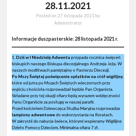
28.11.2021
Posted on
27 listopada 2021
by
Administrator
Informacje duszpasterskie: 28 listopada 2021 r.
1.
Dziś w I Niedzielę Adwentu
przypada rocznica święceń
biskupich naszego Biskupa diecezjalnego Andrzeja Jeża. W
naszych modlitwach pamiętajmy o Pasterzu Diecezji.
Po Mszy Świętej poświęcenie opłatków na stół wigilijny
,
które od jutra po Mszach Świętych wieczornych przy
wyjściu z kościoła rozprowadzał będzie Pan Organista.
Składane przy tej okazji ofiary będą wyrazem wdzięczności
Panu Organiście za posługę w naszej parafii.
Przed kościołem Dziewczęca Służba Maryjna rozprowadza
lampiony adwentowe
do wykorzystania na Roratach.
W zakrystii do nabycia świece, którymi wspieramy Wigilijne
Dzieło Pomocy Dzieciom. Minimalna ofiara 7 zł.