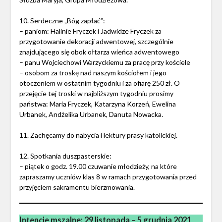
10. Serdeczne „Bóg zapłać”:
– paniom: Halinie Fryczek i Jadwidze Fryczek za
przygotowanie dekoracji adwentowej, szczególnie
znajdującego się obok ołtarza wieńca adwentowego
– panu Wojciechowi Warzyckiemu za pracę przy kościele
– osobom za troskę nad naszym kościołem i jego
otoczeniem w ostatnim tygodniu i za ofiarę 250 zł. O
przejęcie tej troski w najbliższym tygodniu prosimy
państwa: Maria Fryczek, Katarzyna Korzeń, Ewelina
Urbanek, Andżelika Urbanek, Danuta Nowacka.
11. Zachęcamy do nabycia i lektury prasy katolickiej.
12. Spotkania duszpasterskie:
– piątek o godz. 19.00 czuwanie młodzieży, na które
zapraszamy uczniów klas 8 w ramach przygotowania przed
przyjęciem sakramentu bierzmowania.
Intencje mszalne: 29 listopada – 5 grudnia 2021