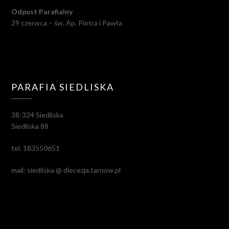
Odpust Parafialny
29 czerwca – św. Ap. Piotra i Pawła
PARAFIA SIEDLISKA
38-324 Siedliska
Siedliska 88
tel. 183550651
mail: siedliska @ diecezja.tarnow.pl