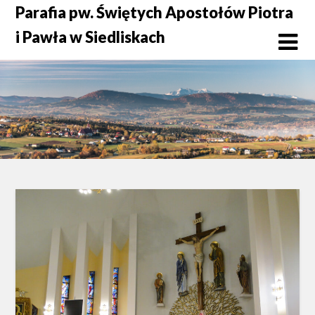
Skip
Parafia pw. Świętych Apostołów Piotra
to
i Pawła w Siedliskach
content