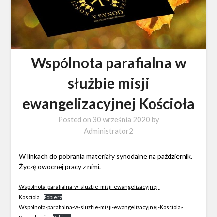
Wspólnota parafialna w
służbie misji
ewangelizacyjnej Kościoła
Posted on
30 września 2020
by
Administrator2
W linkach do pobrania materiały synodalne na październik.
Życzę owocnej pracy z nimi.
Wspolnota-parafialna-w-sluzbie-misji-ewangelizacyjnej-
Kosciola
Pobierz
Wspolnota-parafialna-w-sluzbie-misji-ewangelizacyjnej-Kosciola.-