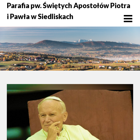
Skip
Parafia pw. Świętych Apostołów Piotra
to
i Pawła w Siedliskach
content